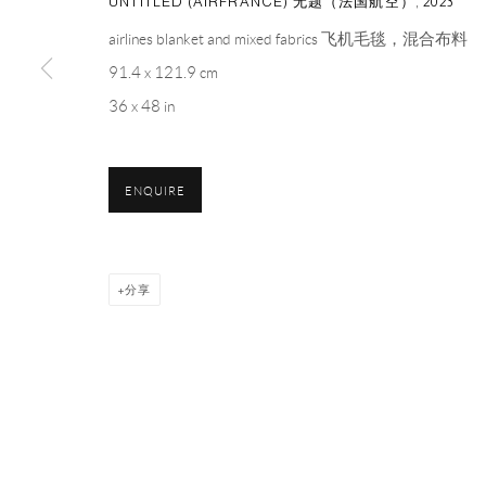
UNTITLED (AIRFRANCE) 无题（法国航空）
,
2023
1st Floor, Building 16, Anfu Lu 275 Nong, Xuhui District, S
airlines blanket and mixed fabrics 飞机毛毯，混合布料
Tuesday to Saturday, 10am - 6pm
91.4 x 121.9 cm
Sunday, Monday and national holidays closed
36 x 48 in
BY APPOINTMENT ONLY
PH 座机 : +86 021 64170700
ENQUIRE
EMAIL 邮箱: info@capsuleshanghai.com
分享
Privacy Policy
Manage cookies
COPYRIGHT © 2026 CAPSULE
网页支持 ARTLOGIC