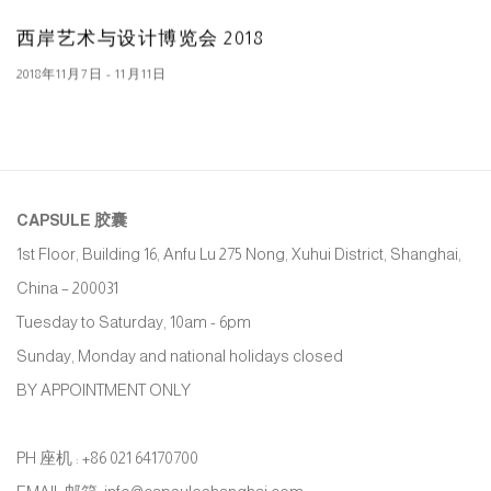
西岸艺术与设计博览会 2018
2018年11月7日 - 11月11日
CAPSULE
胶囊
1st Floor, Building 16, Anfu Lu 275 Nong, Xuhui District, Shanghai,
China – 200031
Tuesday to Saturday, 10am - 6pm
Sunday, Monday and national holidays closed
BY APPOINTMENT ONLY
PH 座机 : +86 021 64170700