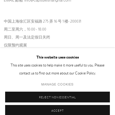
EMAIL 邮箱: info@capsuleshanghai.com
中国上海徐汇区安福路 275 弄 16 号 1 楼- 200031
周二至周六，10:00 - 18:00
周日、周一及法定假日关闭
仅限预约观展
This website uses cookies
This site uses cookies to help make it more useful to you. Please
contact us to find out more about our Cookie Policy.
MANAGE COOKIES
Privacy Policy
Manage cookies
REJECT NON ESSENTIAL
COPYRIGHT © 2026 CAPSULE
网页支持 ARTLOGIC
ACCEPT