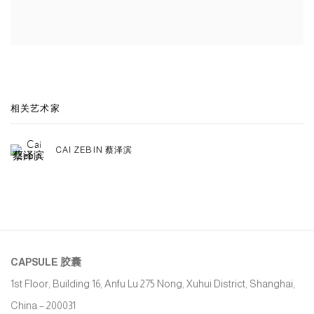
相关艺术家
CAI ZEBIN 蔡泽滨
CAPSULE
胶囊
1st Floor, Building 16, Anfu Lu 275 Nong, Xuhui District, Shanghai,
China – 200031