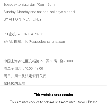
Tuesday to Saturday, 10am - 6pm
Sunday, Monday and national holidays closed
BY APPOINTMENT ONLY
PH 座机 : +86 021 64170700
EMAIL 邮箱: info@capsuleshanghai.com
中国上海徐汇区安福路 275 弄 16 号 1 楼- 200031
周二至周六，10:00 - 18:00
周日、周一及法定假日关闭
仅限预约观展
This website uses cookies
This site uses cookies to help make it more useful to you. Please