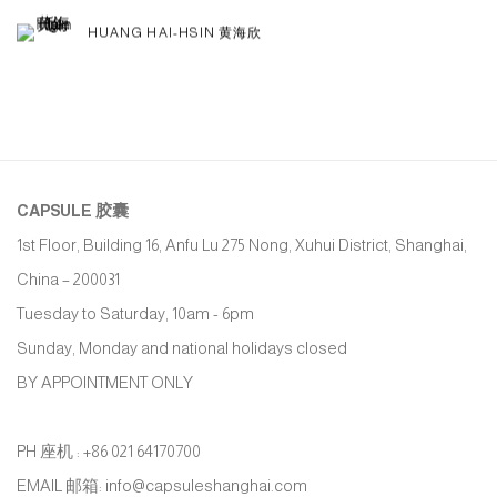
HUANG HAI-HSIN 黄海欣
CAPSULE
胶囊
1st Floor, Building 16, Anfu Lu 275 Nong, Xuhui District, Shanghai,
China – 200031
Tuesday to Saturday, 10am - 6pm
Sunday, Monday and national holidays closed
BY APPOINTMENT ONLY
PH 座机 : +86 021 64170700
EMAIL 邮箱: info@capsuleshanghai.com