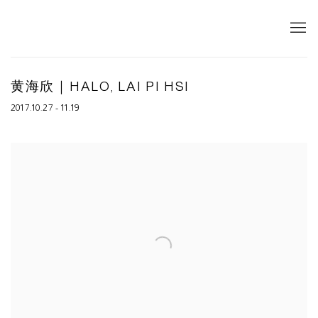
黄海欣｜HALO, LAI PI HSI
2017.10.27 - 11.19
Open a larger version of the following image in a popup: