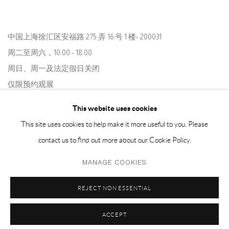
中国上海徐汇区安福路 275 弄 16 号 1 楼- 200031
周二至周六，10:00 - 18:00
周日、周一及法定假日关闭
仅限预约观展
This website uses cookies
This site uses cookies to help make it more useful to you. Please
contact us to find out more about our Cookie Policy.
MANAGE COOKIES
Privacy Policy
Manage cookies
REJECT NON ESSENTIAL
COPYRIGHT © 2026 CAPSULE
网页支持 ARTLOGIC
ACCEPT